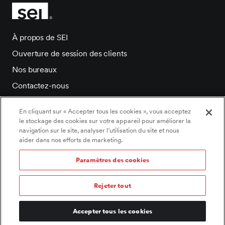
À propos de SEI
Ouverture de session des clients
Nos bureaux
Contactez-nous
Salle de presse
En cliquant sur « Accepter tous les cookies », vous acceptez
Carrieres
le stockage des cookies sur votre appareil pour améliorer la
navigation sur le site, analyser l’utilisation du site et nous
aider dans nos efforts de marketing.
Paramètres des cookies
©2026 SEI Tous droits réservés.
Paramètres des cookies
/
Politique de témoins
/
Rejeter tout
Énoncé de confidentialité
/
Déclaration d’accessibilité
/
Conditions d’utilisation
/
Documents légaux
/
Informations et avis importants
Accepter tous les cookies