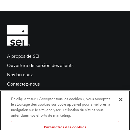
À propos de SEI
Ouverture de session des clients
Nos bureaux
Contactez-nous
Salle de presse
En cliquant sur « Accepter tous les cookies », vous acceptez
Carrieres
le stockage des cookies sur votre appareil pour améliorer la
navigation sur le site, analyser l’utilisation du site et nous
aider dans nos efforts de marketing.
Paramètres des cookies