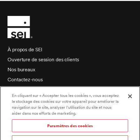
À propos de SEI
Ouverture de session des clients
Nos bureaux
Contactez-nous
Salle de presse
En cliquant sur « Accepter tous les cookies », vous acceptez
Carrieres
le stockage des cookies sur votre appareil pour améliorer la
navigation sur le site, analyser l’utilisation du site et nous
aider dans nos efforts de marketing.
Paramètres des cookies
©2026 SEI Tous droits réservés.
Paramètres des cookies
/
Politique de témoins
/