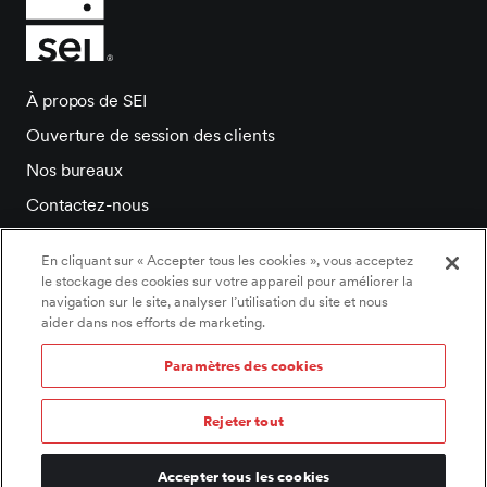
À propos de SEI
Ouverture de session des clients
Nos bureaux
Contactez-nous
Salle de presse
En cliquant sur « Accepter tous les cookies », vous acceptez
Carrieres
le stockage des cookies sur votre appareil pour améliorer la
navigation sur le site, analyser l’utilisation du site et nous
aider dans nos efforts de marketing.
Paramètres des cookies
©2026 SEI Tous droits réservés.
Paramètres des cookies
/
Politique de témoins
/
Rejeter tout
Énoncé de confidentialité
/
Déclaration d’accessibilité
/
Conditions d’utilisation
/
Documents légaux
/
Informations et avis importants
Accepter tous les cookies