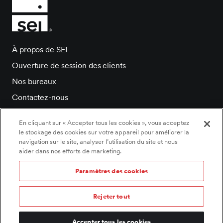
À propos de SEI
Ouverture de session des clients
Nos bureaux
Contactez-nous
Salle de presse
En cliquant sur « Accepter tous les cookies », vous acceptez
Carrieres
le stockage des cookies sur votre appareil pour améliorer la
navigation sur le site, analyser l’utilisation du site et nous
aider dans nos efforts de marketing.
Paramètres des cookies
©2026 SEI Tous droits réservés.
Paramètres des cookies
/
Politique de témoins
/
Rejeter tout
Énoncé de confidentialité
/
Déclaration d’accessibilité
/
Conditions d’utilisation
/
Documents légaux
/
Informations et avis importants
Accepter tous les cookies