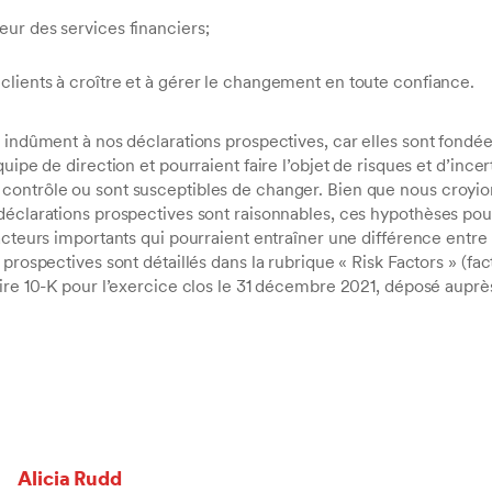
eur des services financiers;
 clients à croître et à gérer le changement en toute confiance.
 indûment à nos déclarations prospectives, car elles sont fondée
uipe de direction et pourraient faire l’objet de risques et d’ince
ontrôle ou sont susceptibles de changer. Bien que nous croyio
déclarations prospectives sont raisonnables, ces hypothèses pour
acteurs importants qui pourraient entraîner une différence entre l
prospectives sont détaillés dans la rubrique « Risk Factors » (fa
ire 10-K pour l’exercice clos le 31 décembre 2021, déposé auprès
Alicia Rudd