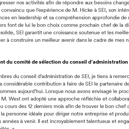
gresser nos activités afin de répondre aux besoins change
s convaincu que l’expérience de M. Hicke à SEI, son intér
nces en leadership et sa compréhension approfondie de n
iers font de lui le bon choix comme prochain chef de la di
lide, SEI garantit une croissance soutenue et les meilleu
uer à construire un meilleur avenir dans le cadre de mes 
nt du comité de sélection du conseil d’administration d
res du conseil d’administration de SEI, je tiens à remer
sa considérable contribution à faire de SEI le partenaire d
ommes aujourd’hui. Lorsque nous avons envisagé le proch
et M. West ont adopté une approche réfléchie et collabora
 au cours des 12 derniers mois afin de trouver le bon chef 
a personne idéale pour diriger notre entreprise et produir
s années à venir. Il est incroyablement talentueux et eng
ités. »