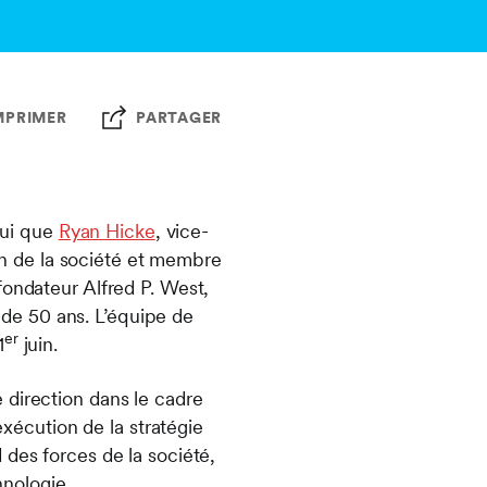
MPRIMER
PARTAGER
hui que
Ryan Hicke
, vice-
ion de la société et membre
ondateur Alfred P. West,
s de 50 ans. L’équipe de
er
1
juin.
 direction dans le cadre
exécution de la stratégie
 des forces de la société,
hnologie.