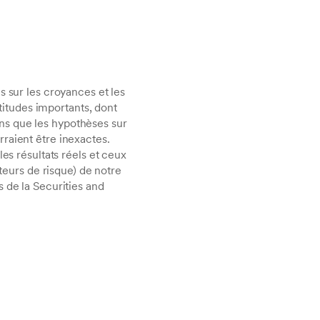
s sur les croyances et les
rtitudes importants, dont
ns que les hypothèses sur
raient être inexactes.
es résultats réels et ceux
cteurs de risque) de notre
 de la Securities and