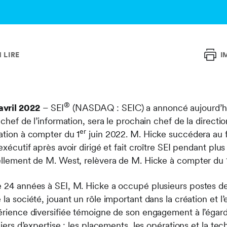
N LIRE
I
®
avril 2022
– SEI
(NASDAQ : SEIC) a annoncé aujourd’
t chef de l’information, sera le prochain chef de la direct
er
ration à compter du 1
juin 2022. M. Hicke succédera au f
exécutif après avoir dirigé et fait croître SEI pendant plu
uellement de M. West, relèvera de M. Hicke à compter du 
e 24 années à SEI, M. Hicke a occupé plusieurs postes de
 la société, jouant un rôle important dans la création et l’
périence diversifiée témoigne de son engagement à l’égard
liers d’expertise : les placements, les opérations et la tec