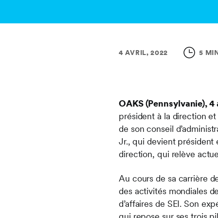
4 AVRIL, 2022
5 MI
OAKS (Pennsylvanie), 4 
président à la direction e
de son conseil d’administ
Jr., qui devient président 
direction, qui relève act
Au cours de sa carrière d
des activités mondiales de
d’affaires de SEI. Son ex
qui repose sur ses trois pi