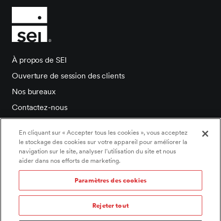
À propos de SEI
Ouverture de session des clients
Nos bureaux
Contactez-nous
Salle de presse
En cliquant sur « Accepter tous les cookies », vous acceptez
Carrieres
le stockage des cookies sur votre appareil pour améliorer la
navigation sur le site, analyser l’utilisation du site et nous
aider dans nos efforts de marketing.
Paramètres des cookies
©2026 SEI Tous droits réservés.
Paramètres des cookies
/
Politique de témoins
/
Rejeter tout
Énoncé de confidentialité
/
Déclaration d’accessibilité
/
Conditions d’utilisation
/
Documents légaux
/