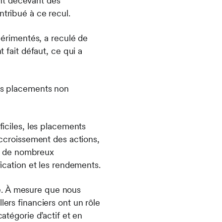
nt décevant des
ntribué à ce recul.
xpérimentés, a reculé de
t fait défaut, ce qui a
des placements non
ciles, les placements
’accroissement des actions,
ent de nombreux
fication et les rendements.
é. À mesure que nous
lers financiers ont un rôle
atégorie d’actif et en