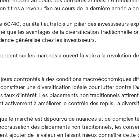
vement érodée au cours des dernières années. Le rendeme
n titres à revenu fixe au cours de la dernière année a co
le 60/40, qui était autrefois un pilier des investisseurs e
é que les avantages de la diversification traditionnelle on
ence généralisé chez les investisseurs.
écédent sur les marchés a ouvert la voie à la révolution 
rs confrontés à des conditions macroéconomiques diffi
constituer une diversification idéale pour lutter contre l
 des taux d’intérêt. Les placements non traditionnels attir
t activement à améliorer le contrôle des replis, la diversi
s que le marché est dépourvu de nuances et de complexit
ocratisation des placements non traditionnels, les conseil
vent ajouter de la valeur en faisant mieux connaître cette c