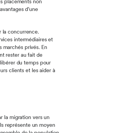
 les placements non
s avantages d’une
r la concurrence.
rvices intermédiaires et
es marchés privés. En
t rester au fait de
t libérer du temps pour
urs clients et les aider à
ar la migration vers un
els représente un moyen
’ensemble de la population