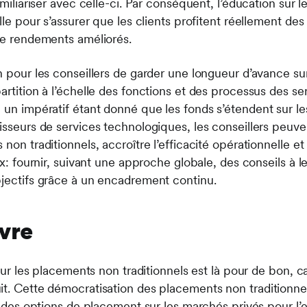
familiariser avec celle-ci. Par conséquent, l’éducation sur
elle pour s’assurer que les clients profitent réellement de
 de rendements améliorés.
n pour les conseillers de garder une longueur d’avance su
artition à l’échelle des fonctions et des processus des se
e un impératif étant donné que les fonds s’étendent sur l
isseurs de services technologiques, les conseillers peuven
 non traditionnels, accroître l’efficacité opérationnelle e
ux: fournir, suivant une approche globale, des conseils à le
bjectifs grâce à un encadrement continu.
ivre
pour les placements non traditionnels est là pour de bon, c
it. Cette démocratisation des placements non traditionn
té des options de placement sur les marchés privés pour l