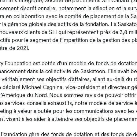
nariat stratégique, Société de placements SEI Canada (SE
acement discrétionnaire, notamment la sélection et la sur
llera en collaboration avec le comité de placement de la
 la gérance globale des actifs de la fondation. La Sask
 nouveaux clients de SEI qui représentent près de 3,8 mill
tifs pour le segment de l’impartition de la gestion des
tre de 2021.
 Foundation est dotée d’un modèle de fonds de dotation
nancement dans la collectivité de Saskatoon. Elle avait be
éritablement ses objectifs d’affaires, allant au-delà du rô
a déclaré Michael Cagnina, vice-président et directeur 
r l’Amérique du Nord. Nous sommes ravis de pouvoir offrir
services-conseils exhaustifs, notre modèle de service à 
ting à valeur ajoutée pour les communications avec les 
visant à les aider à atteindre ses objectifs de placemen
undation gère des fonds de dotation et des fonds de do