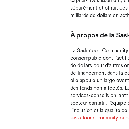
capital-investissement, e
séparément et offrait des 
milliards de dollars en act
À propos de la Sa
La Saskatoon Community Fo
consomptible dont l’actif s
de dollars pour d’autres 
de financement dans la co
elle appuie un large éven
des fonds non affectés. L
services-conseils philant
secteur caritatif, l’équip
l’inclusion et la qualité d
saskatooncommunityfound