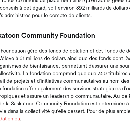
n fonds communs de placement ainsi qu’en actifs gérés c
conseils à cet égard, soit environ 392 milliards de dollars
ifs administrés pour le compte de clients.
skatoon Community Foundation
undation gère des fonds de dotation et des fonds de do
’élève à 61 millions de dollars ainsi que des fonds dont l’ac
organismes de bienfaisance, permettant d’assurer une sour
llectivité. La fondation comprend quelque 350 titulaire
tail de projets et d’initiatives communautaires au nom des
a fondation offre également des services stratégiques d’o
hropiques et assure un leadership communautaire. Au-del
e de la Saskatoon Community Foundation est déterminée à s
e vie dans la collectivité qu’elle dessert. Pour de plus amp
ation.ca
.