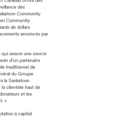
I Canada) offrira des
veillance des
 Saskatoon Community
atoon Community
iards de dollars
 placements annoncés par
 qui assure une source
soin d’un partenaire
le traditionnel de
général du Groupe
 à la Saskatoon
la clientèle haut de
donateurs et les
t. »
tation à capital