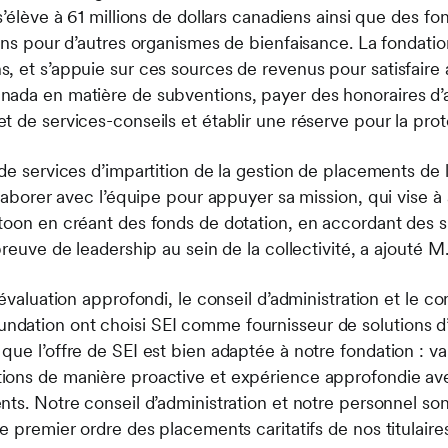
’élève à 61 millions de dollars canadiens ainsi que des fon
iens pour d’autres organismes de bienfaisance. La fondati
, et s’appuie sur ces sources de revenus pour satisfaire
ada en matière de subventions, payer des honoraires d’ad
 de services-conseils et établir une réserve pour la prote
de services d’impartition de la gestion de placements de 
llaborer avec l’équipe pour appuyer sa mission, qui vise à 
toon en créant des fonds de dotation, en accordant des 
preuve de leadership au sein de la collectivité, a ajouté M
’évaluation approfondi, le conseil d’administration et le 
ation ont choisi SEI comme fournisseur de solutions d’i
ue l’offre de SEI est bien adaptée à notre fondation : val
ions de manière proactive et expérience approfondie ave
nts. Notre conseil d’administration et notre personnel so
e premier ordre des placements caritatifs de nos titulaire