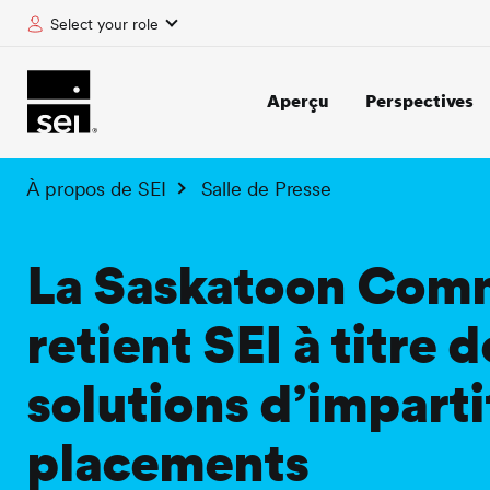
Select your role
tent
Aperçu
Perspectives
À propos de SEI
Salle de Presse
La Saskatoon Com
retient SEI à titre 
solutions d’imparti
placements