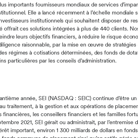
lus importants fournisseurs mondiaux de services d’impart
itutionnel. Elle a lancé récemment à l’échelle mondiale 
 investisseurs institutionnels qui souhaitent disposer de r
 offrait ces solutions intégrées à plus de 440 clients. N
teindre leurs objectifs financiers, à réduire le risque éco
iligence raisonnable, par la mise en œuvre de stratégies
des régimes à cotisations déterminées, des fonds de dotat
ns particulières par les conseils d’administration.
antième année, SEI (NASDAQ : SEIC) continue d’être un c
 au traitement, à la gestion et aux opérations de placement
ns financières, les conseillers financiers et les familles for
tembre 2021, SEI gérait ou administrait, par l’entremise de
térêt important, environ 1 300 milliards de dollars en fond