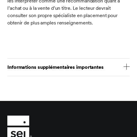
les interpréter comme une recommandation quant à
l’achat ou à la vente d’un titre. Le lecteur devrait
consulter son propre spécialiste en placement pour
obtenir de plus amples renseignements.
Informations supplémentaires importantes
Les déclarations qui ne sont pas de nature factuelle,
dont les opinions, les projections et les estimations,
supposent certaines conditions économiques et
évolutions des secteurs, et ne constituent que des
opinions actuelles qui peuvent être modifiées sans
préavis. Rien dans le présent document n’est destiné
à être une prévision d’événement futur ni une
garantie de résultats futurs.